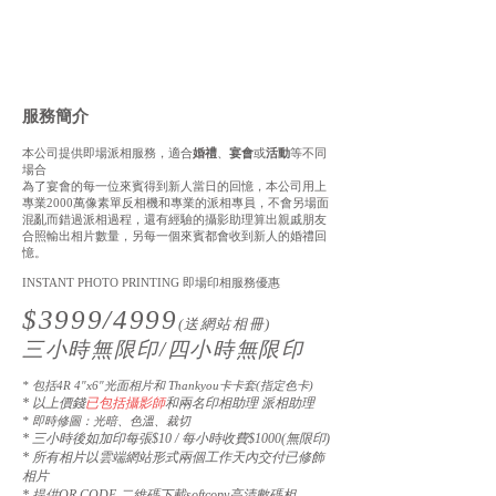
服務簡介
本公司提供即場派相服務，適合
婚禮
、
宴會
或
活動
等不同
場合
為了宴會的每一位來賓得到新人當日的回憶，本公司用上
專業2000萬像素單反相機和專業的派相專員，不會另場面
混亂而錯過派相過程，還有經驗的攝影助理算出親戚朋友
合照輸出相片數量，另每一個來賓都會收到新人的婚禮回
憶。
INSTANT PHOTO PRINTING 即場印相服務優惠
$3999
/4
999
(送
網站相
冊
)
三小時無限印
​/四
小時無限印
* 包括4R 4″x6″光面相片和 Thankyou卡卡套(指定色卡)
* 以上
價錢
已包括攝影師
和兩名印相助理 派相助理
* 即時修圖：光暗、色溫、裁切
* 三小時後如加印每張$10 / 每小時收費$1000(無限印)
​* 所有相片以雲端網站形式兩
個工作天內交付已修飾
相片
​* 提供QR CODE
二維碼下載softcopy高清數碼相