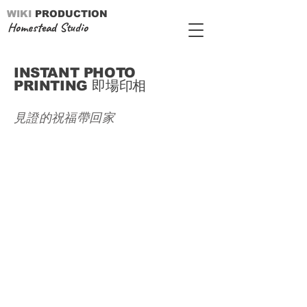
WIKI
PRODUCTION
Homestead Studio
INSTANT PHOTO
PRINTING 即場印相
見證的祝福帶回家